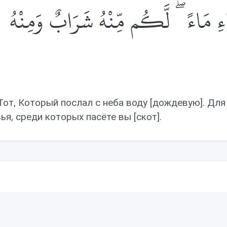
ءِ مَاءً ۖ لَّكُم مِّنْهُ شَرَابٌ وَمِنْهُ
Тот, Который послал с неба воду [дождевую]. Для в
ья, среди которых пасёте вы [скот].