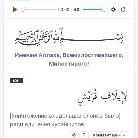
00:00
P
M
S
l
u
e
a
t
t
y
e
t
i
Именем Аллаха, Всемилостивейшего,
n
g
Милостивого!
s
106:1
لِإِيلَافِ قُرَيْشٍ
[Уничтожение владельцев слонов было]
ради единения курайшитов,
Комментарий