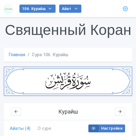
106. Курайш
Айат
Священный Коран
Главная
Сура 106. Курайш
Курайш
Айаты (4)
О суре
Настройки