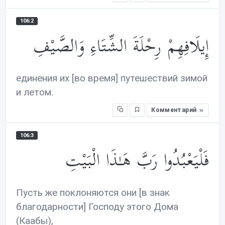
106:2
إِيلَافِهِمْ رِحْلَةَ الشِّتَاءِ وَالصَّيْفِ
единения их [во время] путешествий зимой
и летом.
Комментарий
106:3
فَلْيَعْبُدُوا رَبَّ هَـٰذَا الْبَيْتِ
Пусть же поклоняются они [в знак
благодарности] Господу этого Дома
(Каабы),