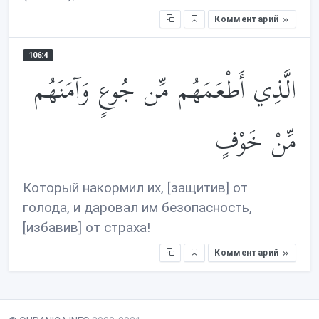
Комментарий
106:4
الَّذِي أَطْعَمَهُم مِّن جُوعٍ وَآمَنَهُم
مِّنْ خَوْفٍ
Который накормил их, [защитив] от
голода, и даровал им безопасность,
[избавив] от страха!
Комментарий