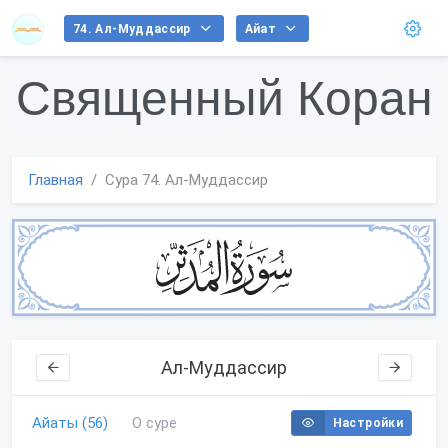
74. Ал-Муддассир
Айат
Священный Коран
Главная
Сура 74. Ал-Муддассир
Ал-Муддассир
Айаты (56)
О суре
Настройки