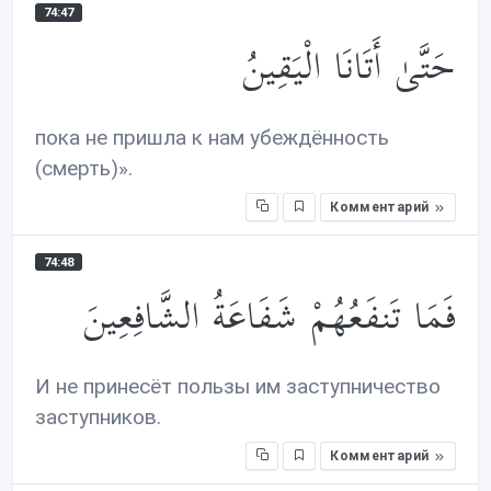
74:47
حَتَّىٰ أَتَانَا الْيَقِينُ
пока не пришла к нам убеждённость
(смерть)».
Комментарий
74:48
فَمَا تَنفَعُهُمْ شَفَاعَةُ الشَّافِعِينَ
И не принесёт пользы им заступничество
заступников.
Комментарий