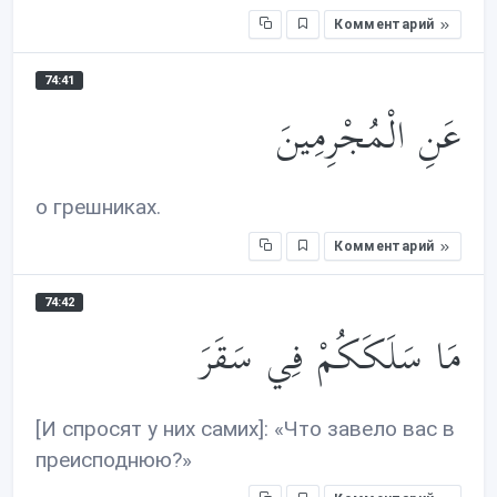
Комментарий
74:41
عَنِ الْمُجْرِمِينَ
о грешниках.
Комментарий
74:42
مَا سَلَكَكُمْ فِي سَقَرَ
[И спросят у них самих]: «Что завело вас в
преисподнюю?»