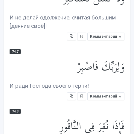
И не делай одолжение, считая большим
[деяние своё]!
Комментарий
74:7
وَلِرَبِّكَ فَاصْبِرْ
И ради Господа своего терпи!
Комментарий
74:8
فَإِذَا نُقِرَ فِي النَّاقُورِ