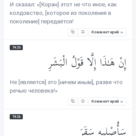
И сказал: «[Коран] этот не что иное, как
колдовство, [которое из поколения в
поколение] передаётся!
Комментарий
74:25
إِنْ هَـٰذَا إِلَّا قَوْلُ الْبَشَرِ
Не [является] это [ничем иным], разве что
речью человека!»
Комментарий
74:26
سَأُصْلِيهِ سَقَرَ