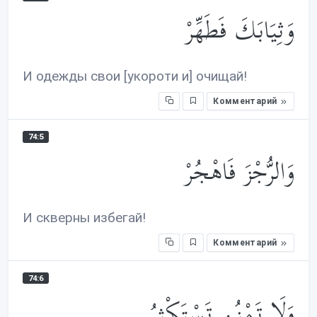
وَثِيَابَكَ فَطَهِّرْ
И одежды свои [укороти и] очищай!
Комментарий
74:5
وَالرُّجْزَ فَاهْجُرْ
И скверны избегай!
Комментарий
74:6
وَلَا تَمْنُن تَسْتَكْثِرُ