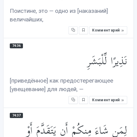
Поистине, это — одно из [наказаний]
величайших,
Комментарий
74:36
نَذِيرًا لِّلْبَشَرِ
[приведённое] как предостерегающее
[увещевание] для людей, —
Комментарий
74:37
لِمَن شَاءَ مِنكُمْ أَن يَتَقَدَّمَ أَوْ