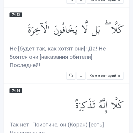
74:53
كَلَّا ۖ بَل لَّا يَخَافُونَ الْآخِرَةَ
Не [будет так, как хотят они]! Да! Не
боятся они [наказания обители]
Последней!
Комментарий
74:54
كَلَّا إِنَّهُ تَذْكِرَةٌ
Так нет! Поистине, он (Коран) [есть]
Напоминание,