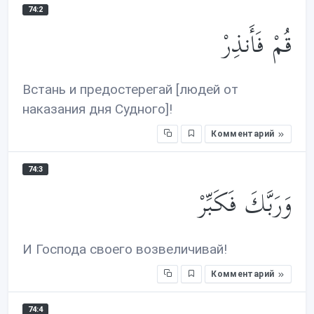
74:2
قُمْ فَأَنذِرْ
Встань и предостерегай [людей от
наказания дня Судного]!
Комментарий
74:3
وَرَبَّكَ فَكَبِّرْ
И Господа своего возвеличивай!
Комментарий
74:4