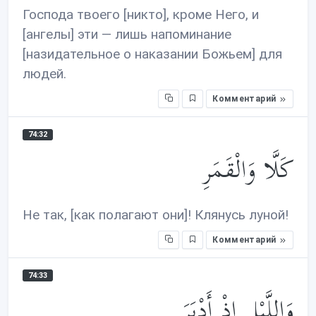
Господа твоего [никто], кроме Него, и
[ангелы] эти — лишь напоминание
[назидательное о наказании Божьем] для
людей.
Комментарий
74:32
كَلَّا وَالْقَمَرِ
Не так, [как полагают они]! Клянусь луной!
Комментарий
74:33
وَاللَّيْلِ إِذْ أَدْبَرَ