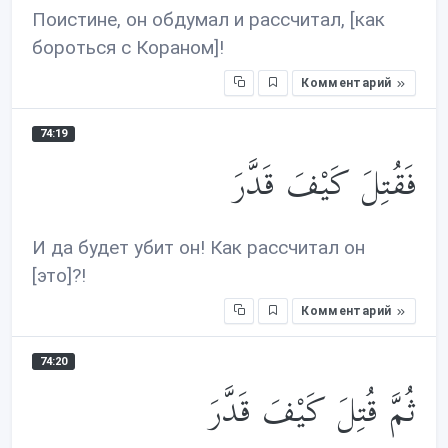
Поистине, он обдумал и рассчитал, [как
бороться с Кораном]!
Комментарий
74:19
فَقُتِلَ كَيْفَ قَدَّرَ
И да будет убит он! Как рассчитал он
[это]?!
Комментарий
74:20
ثُمَّ قُتِلَ كَيْفَ قَدَّرَ