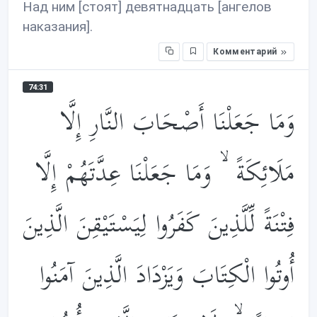
Над ним [стоят] девятнадцать [ангелов
наказания].
Комментарий
74:31
وَمَا جَعَلْنَا أَصْحَابَ النَّارِ إِلَّا
مَلَائِكَةً ۙ وَمَا جَعَلْنَا عِدَّتَهُمْ إِلَّا
فِتْنَةً لِّلَّذِينَ كَفَرُوا لِيَسْتَيْقِنَ الَّذِينَ
أُوتُوا الْكِتَابَ وَيَزْدَادَ الَّذِينَ آمَنُوا