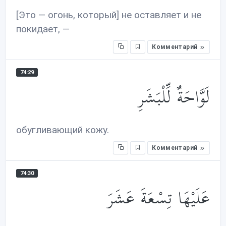
[Это — огонь, который] не оставляет и не
покидает, —
Комментарий
74:29
لَوَّاحَةٌ لِّلْبَشَرِ
обугливающий кожу.
Комментарий
74:30
عَلَيْهَا تِسْعَةَ عَشَرَ