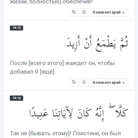
жизни, полностью] обеспечив!
Комментарий
74:15
ثُمَّ يَطْمَعُ أَنْ أَزِيدَ
После [всего этого] жаждет он, чтобы
добавил Я [ещё].
Комментарий
74:16
كَلَّا ۖ إِنَّهُ كَانَ لِآيَاتِنَا عَنِيدًا
Так не [бывать этому]! Поистине, он был