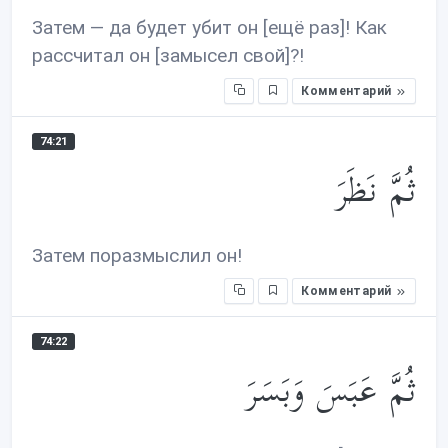
Затем — да будет убит он [ещё раз]! Как
рассчитал он [замысел свой]?!
Комментарий
74:21
ثُمَّ نَظَرَ
Затем поразмыслил он!
Комментарий
74:22
ثُمَّ عَبَسَ وَبَسَرَ