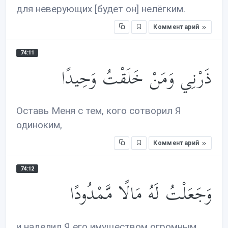
для неверующих [будет он] нелёгким.
Комментарий
74:11
ذَرْنِي وَمَنْ خَلَقْتُ وَحِيدًا
Оставь Меня с тем, кого сотворил Я
одиноким,
Комментарий
74:12
وَجَعَلْتُ لَهُ مَالًا مَّمْدُودًا
и наделил Я его имуществом огромным