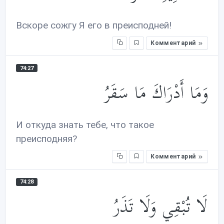
Вскоре сожгу Я его в преисподней!
Комментарий
74:27
وَمَا أَدْرَاكَ مَا سَقَرُ
И откуда знать тебе, что такое
преисподняя?
Комментарий
74:28
لَا تُبْقِي وَلَا تَذَرُ