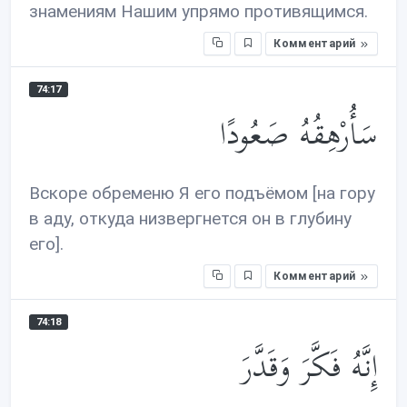
знамениям Нашим упрямо противящимся.
Комментарий
74:17
سَأُرْهِقُهُ صَعُودًا
Вскоре обременю Я его подъёмом [на гору
в аду, откуда низвергнется он в глубину
его].
Комментарий
74:18
إِنَّهُ فَكَّرَ وَقَدَّرَ