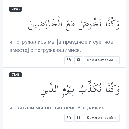
74:45
وَكُنَّا نَخُوضُ مَعَ الْخَائِضِينَ
и погружались мы [в праздное и суетное
вместе] с погружающимися,
Комментарий
74:46
وَكُنَّا نُكَذِّبُ بِيَوْمِ الدِّينِ
и считали мы ложью день Воздаяния,
Комментарий