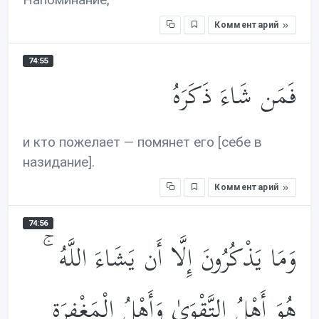
Комментарий
74:55
فَمَن شَاءَ ذَكَرَهُ
и кто пожелает — помянет его [себе в
назидание].
Комментарий
74:56
وَمَا يَذْكُرُونَ إِلَّا أَن يَشَاءَ اللَّهُ ۚ
هُوَ أَهْلُ التَّقْوَىٰ وَأَهْلُ الْمَغْفِرَةِ