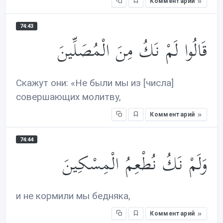
Комментарий
74:43
قَالُوا لَمْ نَكُ مِنَ الْمُصَلِّينَ
Скажут они: «Не были мы из [числа]
совершающих молитву,
Комментарий
74:44
وَلَمْ نَكُ نُطْعِمُ الْمِسْكِينَ
и не кормили мы бедняка,
Комментарий