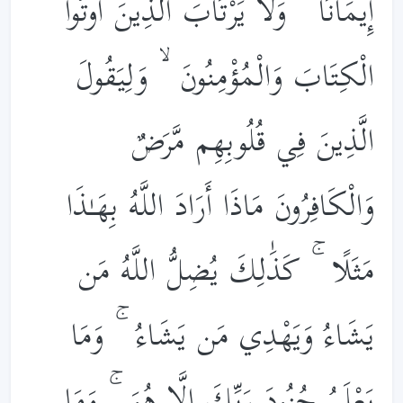
إِيمَانًا ۙ وَلَا يَرْتَابَ الَّذِينَ أُوتُوا
الْكِتَابَ وَالْمُؤْمِنُونَ ۙ وَلِيَقُولَ
الَّذِينَ فِي قُلُوبِهِم مَّرَضٌ
وَالْكَافِرُونَ مَاذَا أَرَادَ اللَّهُ بِهَـٰذَا
مَثَلًا ۚ كَذَ‌ٰلِكَ يُضِلُّ اللَّهُ مَن
يَشَاءُ وَيَهْدِي مَن يَشَاءُ ۚ وَمَا
يَعْلَمُ جُنُودَ رَبِّكَ إِلَّا هُوَ ۚ وَمَا