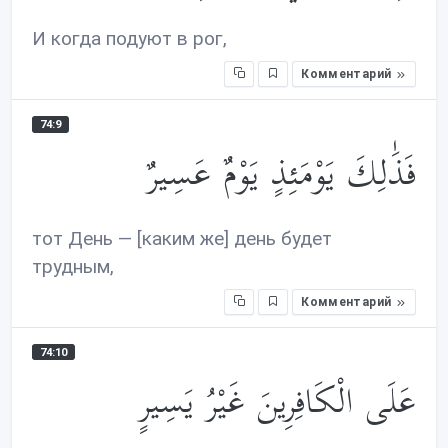
И когда подуют в рог,
Комментарий
74:9
فَذَ‌ٰلِكَ يَوْمَئِذٍ يَوْمٌ عَسِيرٌ
тот День — [каким же] день будет
трудным,
Комментарий
74:10
عَلَى الْكَافِرِينَ غَيْرُ يَسِيرٍ