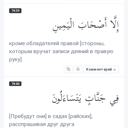
74:39
إِلَّا أَصْحَابَ الْيَمِينِ
кроме обладателей правой [стороны,
которым вручат записи деяний в правую
руку].
Комментарий
74:40
فِي جَنَّاتٍ يَتَسَاءَلُونَ
[Пребудут они] в садах [райских],
расспрашивая друг друга