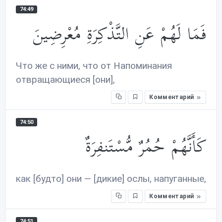
74:49
فَمَا لَهُمْ عَنِ التَّذْكِرَةِ مُعْرِضِينَ
Что же с ними, что от Напоминания
отвращающиеся [они],
Комментарий
74:50
كَأَنَّهُمْ حُمُرٌ مُّسْتَنفِرَةٌ
как [будто] они — [дикие] ослы, напуганные,
Комментарий
74:51