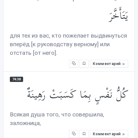
يَتَأَخَّرَ
для тех из вас, кто пожелает выдвинуться
вперёд [к руководству верному] или
отстать [от него].
Комментарий
74:38
كُلُّ نَفْسٍ بِمَا كَسَبَتْ رَهِينَةٌ
Всякая душа того, что совершила,
заложница,
Комментарий