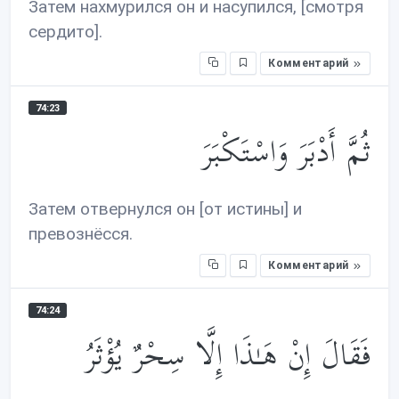
Затем нахмурился он и насупился, [смотря
сердито].
Комментарий
74:23
ثُمَّ أَدْبَرَ وَاسْتَكْبَرَ
Затем отвернулся он [от истины] и
превознёсся.
Комментарий
74:24
فَقَالَ إِنْ هَـٰذَا إِلَّا سِحْرٌ يُؤْثَرُ