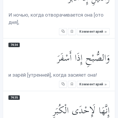
И ночью, когда отворачивается она [ото
дня],
Комментарий
74:34
وَالصُّبْحِ إِذَا أَسْفَرَ
и зарёй [утренней], когда засияет она!
Комментарий
74:35
إِنَّهَا لَإِحْدَى الْكُبَرِ