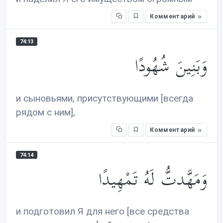
Комментарий
74:13
وَبَنِينَ شُهُودًا
и сыновьями, присутствующими [всегда
рядом с ним],
Комментарий
74:14
وَمَهَّدتُّ لَهُ تَمْهِيدًا
и подготовил Я для него [все средства