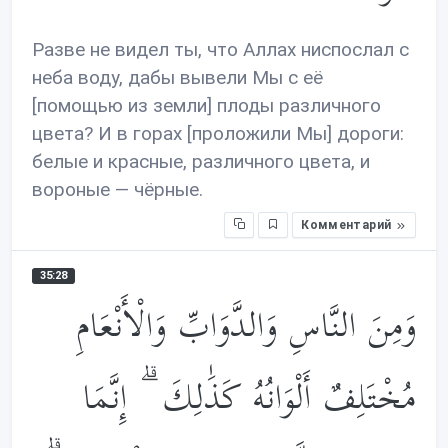
Разве не видел ты, что Аллах ниспослал с
неба воду, дабы вывели Мы с её
[помощью из земли] плоды различного
цвета? И в горах [проложили Мы] дороги:
белые и красные, различного цвета, и
вороные — чёрные.
Комментарий
35:28
وَمِنَ النَّاسِ وَالدَّوَابِّ وَالْأَنْعَامِ
مُخْتَلِفٌ أَلْوَانُهُ كَذَ‌ٰلِكَ ۗ إِنَّمَا