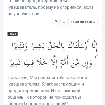
Ты лишь предостерегающий
[увещеватель, посему не огорчайся, если
не уверуют они].
Комментарий
35:24
إِنَّا أَرْسَلْنَاكَ بِالْحَقِّ بَشِيرًا وَنَذِيرًا
ۚ وَإِن مِّنْ أُمَّةٍ إِلَّا خَلَا فِيهَا نَذِيرٌ
Поистине, Мы послали тебя с истиной
[увещевателем] благовествующим и
предостерегающим. И нет никакой
общины, к которой не приходил бы
[пророк] предостерегающий!