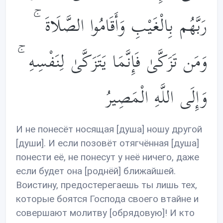
رَبَّهُم بِالْغَيْبِ وَأَقَامُوا الصَّلَاةَ ۚ
وَمَن تَزَكَّىٰ فَإِنَّمَا يَتَزَكَّىٰ لِنَفْسِهِ ۚ
وَإِلَى اللَّهِ الْمَصِيرُ
И не понесёт носящая [душа] ношу другой
[души]. И если позовёт отягчённая [душа]
понести её, не понесут у неё ничего, даже
если будет она [роднёй] ближайшей.
Воистину, предостерегаешь ты лишь тех,
которые боятся Господа своего втайне и
совершают молитву [обрядовую]! И кто