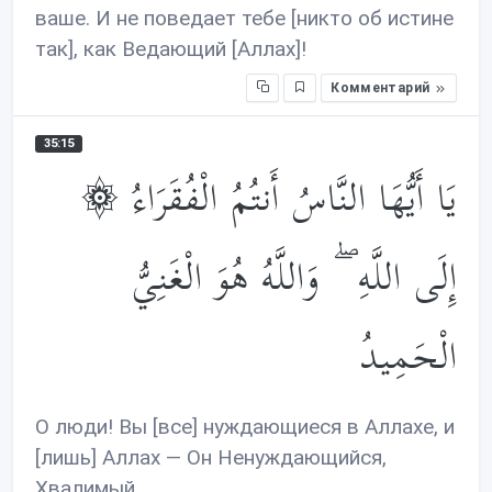
ваше. И не поведает тебе [никто об истине
так], как Ведающий [Аллах]!
Комментарий
35:15
۞ يَا أَيُّهَا النَّاسُ أَنتُمُ الْفُقَرَاءُ
إِلَى اللَّهِ ۖ وَاللَّهُ هُوَ الْغَنِيُّ
الْحَمِيدُ
О люди! Вы [все] нуждающиеся в Аллахе, и
[лишь] Аллах — Он Ненуждающийся,
Хвалимый.