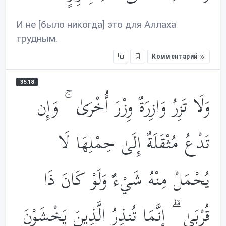
И не [было никогда] это для Аллаха
трудным.
Комментарий
35:18
وَلَا تَزِرُ وَازِرَةٌ وِزْرَ أُخْرَىٰ ۚ وَإِن
تَدْعُ مُثْقَلَةٌ إِلَىٰ حِمْلِهَا لَا
يُحْمَلْ مِنْهُ شَيْءٌ وَلَوْ كَانَ ذَا
قُرْبَىٰ ۗ إِنَّمَا تُنذِرُ الَّذِينَ يَخْشَوْنَ