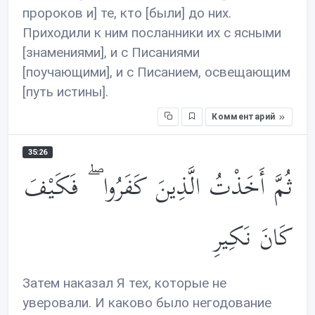
пророков и] те, кто [были] до них.
Приходили к ним посланники их с ясными
[знамениями], и с Писаниями
[поучающими], и с Писанием, освещающим
[путь истины].
Комментарий
35:26
ثُمَّ أَخَذْتُ الَّذِينَ كَفَرُوا ۖ فَكَيْفَ
كَانَ نَكِيرِ
Затем наказал Я тех, которые не
уверовали. И каково было негодование