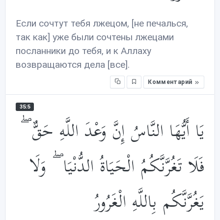
Если сочтут тебя лжецом, [не печалься,
так как] уже были сочтены лжецами
посланники до тебя, и к Аллаху
возвращаются дела [все].
Комментарий
35:5
يَا أَيُّهَا النَّاسُ إِنَّ وَعْدَ اللَّهِ حَقٌّ ۖ
فَلَا تَغُرَّنَّكُمُ الْحَيَاةُ الدُّنْيَا ۖ وَلَا
يَغُرَّنَّكُم بِاللَّهِ الْغَرُورُ