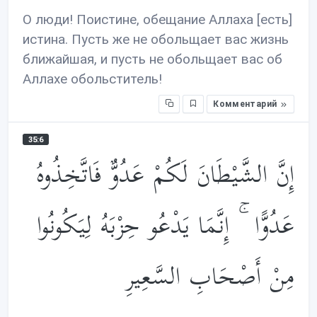
О люди! Поистине, обещание Аллаха [есть]
истина. Пусть же не обольщает вас жизнь
ближайшая, и пусть не обольщает вас об
Аллахе обольститель!
Комментарий
35:6
إِنَّ الشَّيْطَانَ لَكُمْ عَدُوٌّ فَاتَّخِذُوهُ
عَدُوًّا ۚ إِنَّمَا يَدْعُو حِزْبَهُ لِيَكُونُوا
مِنْ أَصْحَابِ السَّعِيرِ