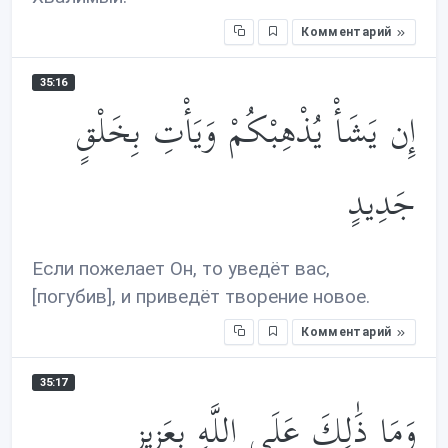
Комментарий
35:16
إِن يَشَأْ يُذْهِبْكُمْ وَيَأْتِ بِخَلْقٍ
جَدِيدٍ
Если пожелает Он, то уведёт вас,
[погубив], и приведёт творение новое.
Комментарий
35:17
وَمَا ذَ‌ٰلِكَ عَلَى اللَّهِ بِعَزِيزٍ