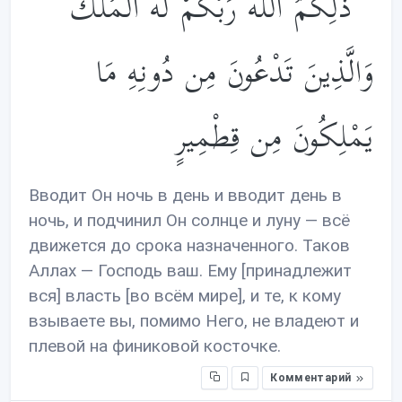
ۚ ذَ‌ٰلِكُمُ اللَّهُ رَبُّكُمْ لَهُ الْمُلْكُ ۚ
وَالَّذِينَ تَدْعُونَ مِن دُونِهِ مَا
يَمْلِكُونَ مِن قِطْمِيرٍ
Вводит Он ночь в день и вводит день в
ночь, и подчинил Он солнце и луну — всё
движется до срока назначенного. Таков
Аллах — Господь ваш. Ему [принадлежит
вся] власть [во всём мире], и те, к кому
взываете вы, помимо Него, не владеют и
плевой на финиковой косточке.
Комментарий