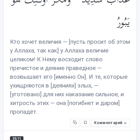
يَبُورُ
Кто хочет величия — [пусть просит об этом
у Аллаха, так как] у Аллаха величие
целиком! К Нему восходит слово
пречистое и деяние праведное —
возвышает его [именно Он]. И те, которые
ухищряются в [деяниях] злых, —
[уготовано] для них наказание сильное, и
хитрость этих — она [погибнет и даром]
пропадёт.
Комментарий
35:11