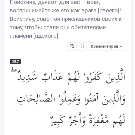
Поистине, дьявол для вас — враг,
воспринимайте же его как врага [своего]!
Воистину, зовёт он приспешников своих к
тому, чтобы стали они обитателями
пламени [адского]!
Комментарий
35:7
الَّذِينَ كَفَرُوا لَهُمْ عَذَابٌ شَدِيدٌ ۖ
وَالَّذِينَ آمَنُوا وَعَمِلُوا الصَّالِحَاتِ
لَهُم مَّغْفِرَةٌ وَأَجْرٌ كَبِيرٌ