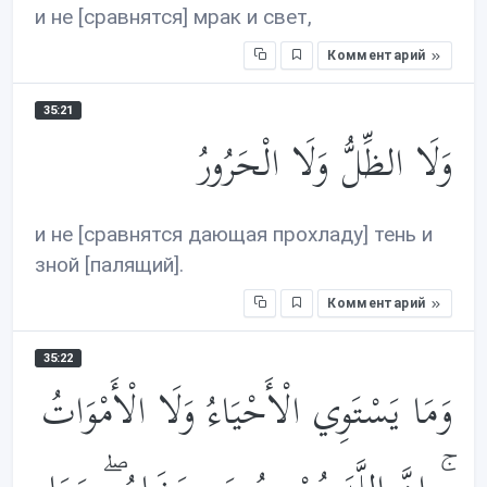
и не [сравнятся] мрак и свет,
Комментарий
35:21
وَلَا الظِّلُّ وَلَا الْحَرُورُ
и не [сравнятся дающая прохладу] тень и
зной [палящий].
Комментарий
35:22
وَمَا يَسْتَوِي الْأَحْيَاءُ وَلَا الْأَمْوَاتُ