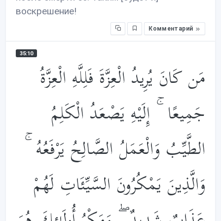
воскрешение!
Комментарий
35:10
مَن كَانَ يُرِيدُ الْعِزَّةَ فَلِلَّهِ الْعِزَّةُ
جَمِيعًا ۚ إِلَيْهِ يَصْعَدُ الْكَلِمُ
الطَّيِّبُ وَالْعَمَلُ الصَّالِحُ يَرْفَعُهُ ۚ
وَالَّذِينَ يَمْكُرُونَ السَّيِّئَاتِ لَهُمْ
عَذَابٌ شَدِيدٌ ۖ وَمَكْرُ أُولَـٰئِكَ هُوَ