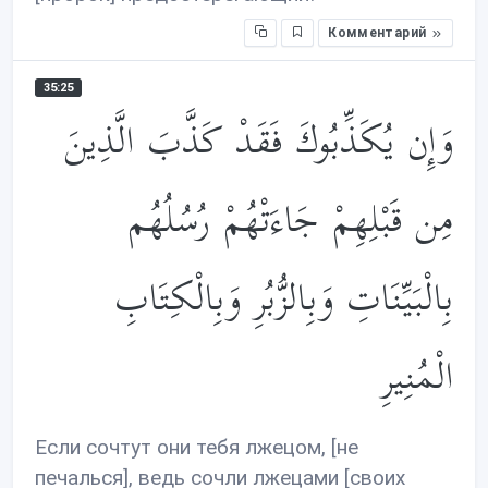
Комментарий
35:25
وَإِن يُكَذِّبُوكَ فَقَدْ كَذَّبَ الَّذِينَ
مِن قَبْلِهِمْ جَاءَتْهُمْ رُسُلُهُم
بِالْبَيِّنَاتِ وَبِالزُّبُرِ وَبِالْكِتَابِ
الْمُنِيرِ
Если сочтут они тебя лжецом, [не
печалься], ведь сочли лжецами [своих