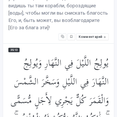
видишь ты там корабли, бороздящие
[воды], чтобы могли вы снискать благость
Его, и, быть может, вы возблагодарите
[Его за блага эти]!
Комментарий
35:13
يُولِجُ اللَّيْلَ فِي النَّهَارِ وَيُولِجُ
النَّهَارَ فِي اللَّيْلِ وَسَخَّرَ الشَّمْسَ
وَالْقَمَرَ كُلٌّ يَجْرِي لِأَجَلٍ مُّسَمًّى