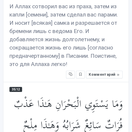
И Аллах сотворил вас из праха, затем из
капли [семени], затем сделал вас парами.
И носит [всякая] самка и разрешается от
бремени лишь с ведома Его. И
добавляется жизнь долголетнему, и
сокращается жизнь его лишь [согласно
предначертанному] в Писании. Поистине,
это для Аллаха легко!
Комментарий
35:12
وَمَا يَسْتَوِي الْبَحْرَانِ هَـٰذَا عَذْبٌ
فُرَاتٌ سَائِغٌ شَرَابُهُ وَهَـٰذَا مِلْحٌ