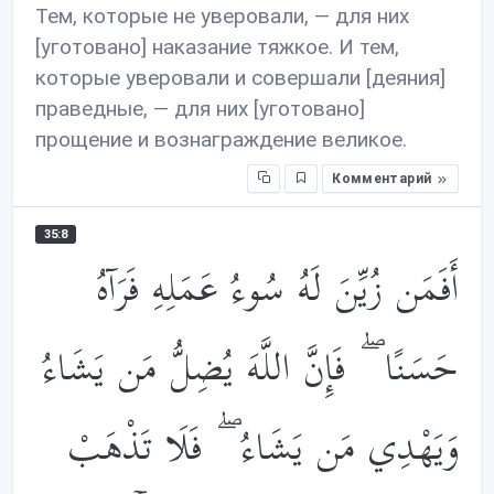
Тем, которые не уверовали, — для них
[уготовано] наказание тяжкое. И тем,
которые уверовали и совершали [деяния]
праведные, — для них [уготовано]
прощение и вознаграждение великое.
Комментарий
35:8
أَفَمَن زُيِّنَ لَهُ سُوءُ عَمَلِهِ فَرَآهُ
حَسَنًا ۖ فَإِنَّ اللَّهَ يُضِلُّ مَن يَشَاءُ
وَيَهْدِي مَن يَشَاءُ ۖ فَلَا تَذْهَبْ