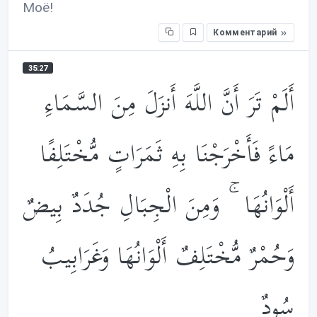
Моё!
Комментарий
35:27
أَلَمْ تَرَ أَنَّ اللَّهَ أَنزَلَ مِنَ السَّمَاءِ
مَاءً فَأَخْرَجْنَا بِهِ ثَمَرَاتٍ مُّخْتَلِفًا
أَلْوَانُهَا ۚ وَمِنَ الْجِبَالِ جُدَدٌ بِيضٌ
وَحُمْرٌ مُّخْتَلِفٌ أَلْوَانُهَا وَغَرَابِيبُ
سُودٌ