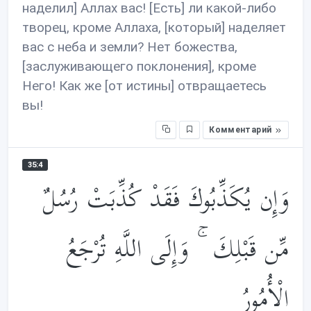
наделил] Аллах вас! [Есть] ли какой-либо
творец, кроме Аллаха, [который] наделяет
вас с неба и земли? Нет божества,
[заслуживающего поклонения], кроме
Него! Как же [от истины] отвращаетесь
вы!
Комментарий
35:4
وَإِن يُكَذِّبُوكَ فَقَدْ كُذِّبَتْ رُسُلٌ
مِّن قَبْلِكَ ۚ وَإِلَى اللَّهِ تُرْجَعُ
الْأُمُورُ