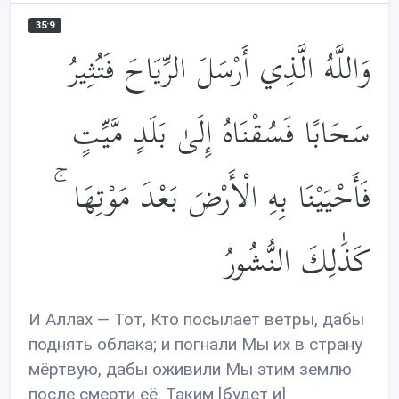
35:9
وَاللَّهُ الَّذِي أَرْسَلَ الرِّيَاحَ فَتُثِيرُ
سَحَابًا فَسُقْنَاهُ إِلَىٰ بَلَدٍ مَّيِّتٍ
فَأَحْيَيْنَا بِهِ الْأَرْضَ بَعْدَ مَوْتِهَا ۚ
كَذَ‌ٰلِكَ النُّشُورُ
И Аллах — Тот, Кто посылает ветры, дабы
поднять облака; и погнали Мы их в страну
мёртвую, дабы оживили Мы этим землю
после смерти её. Таким [будет и]