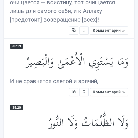
очищается — воистину, тот очищается
лишь для самого себя, и к Аллаху
[предстоит] возвращение [всех]!
Комментарий
35:19
وَمَا يَسْتَوِي الْأَعْمَىٰ وَالْبَصِيرُ
И не сравнятся слепой и зрячий,
Комментарий
35:20
وَلَا الظُّلُمَاتُ وَلَا النُّورُ