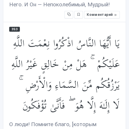
Него. И Он — Непоколебимый, Мудрый!
Комментарий
35:3
يَا أَيُّهَا النَّاسُ اذْكُرُوا نِعْمَتَ اللَّهِ
عَلَيْكُمْ ۚ هَلْ مِنْ خَالِقٍ غَيْرُ اللَّهِ
يَرْزُقُكُم مِّنَ السَّمَاءِ وَالْأَرْضِ ۚ
لَا إِلَـٰهَ إِلَّا هُوَ ۖ فَأَنَّىٰ تُؤْفَكُونَ
О люди! Помните благо, [которым