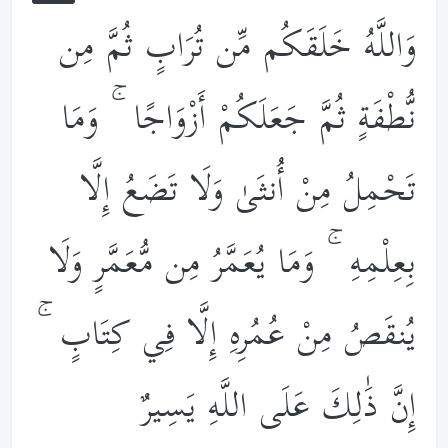
وَاللَّهُ خَلَقَكُم مِّن تُرَابٍ ثُمَّ مِن
نُّطْفَةٍ ثُمَّ جَعَلَكُمْ أَزْوَاجًا ۚ وَمَا
تَحْمِلُ مِنْ أُنثَىٰ وَلَا تَضَعُ إِلَّا
بِعِلْمِهِ ۚ وَمَا يُعَمَّرُ مِن مُّعَمَّرٍ وَلَا
يُنقَصُ مِنْ عُمُرِهِ إِلَّا فِي كِتَابٍ ۚ
إِنَّ ذَ‌ٰلِكَ عَلَى اللَّهِ يَسِيرٌ