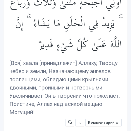
أُولِي أَجْنِحَةٍ مَّثْنَىٰ وَثُلَاثَ وَرُبَاعَ
ۚ يَزِيدُ فِي الْخَلْقِ مَا يَشَاءُ ۚ إِنَّ
اللَّهَ عَلَىٰ كُلِّ شَيْءٍ قَدِيرٌ
[Вся] хвала [принадлежит] Аллаху, Творцу
небес и земли, Назначающему ангелов
посланцами, обладающими крыльями
двойными, тройными и четверными.
Увеличивает Он в творении что пожелает.
Поистине, Аллах над всякой вещью
Могущий!
Комментарий