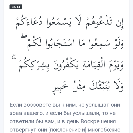
35:14
إِن تَدْعُوهُمْ لَا يَسْمَعُوا دُعَاءَكُمْ
وَلَوْ سَمِعُوا مَا اسْتَجَابُوا لَكُمْ ۖ
وَيَوْمَ الْقِيَامَةِ يَكْفُرُونَ بِشِرْكِكُمْ ۚ
وَلَا يُنَبِّئُكَ مِثْلُ خَبِيرٍ
Если воззовёте вы к ним, не услышат они
зова вашего, и если бы услышали, то не
ответили бы вам, и в день Воскрешения
отвергнут они [поклонение и] многобожие