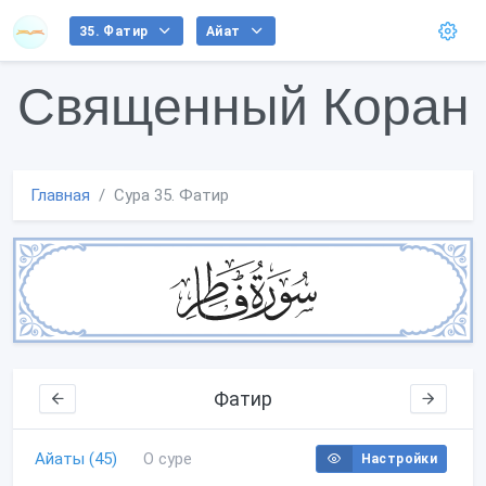
35. Фатир
Айат
Священный Коран
Главная
Сура 35. Фатир
Фатир
Айаты (45)
О суре
Настройки