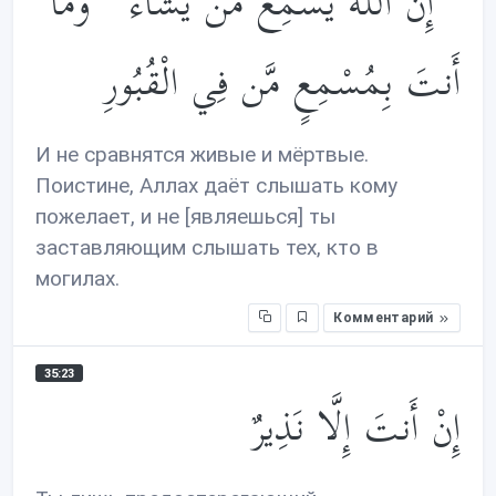
ۚ إِنَّ اللَّهَ يُسْمِعُ مَن يَشَاءُ ۖ وَمَا
أَنتَ بِمُسْمِعٍ مَّن فِي الْقُبُورِ
И не сравнятся живые и мёртвые.
Поистине, Аллах даёт слышать кому
пожелает, и не [являешься] ты
заставляющим слышать тех, кто в
могилах.
Комментарий
35:23
إِنْ أَنتَ إِلَّا نَذِيرٌ