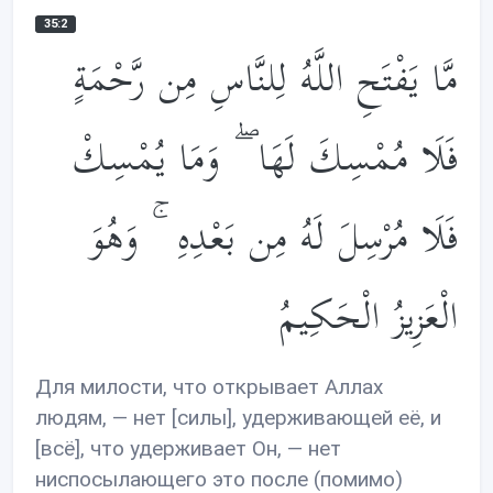
35:2
مَّا يَفْتَحِ اللَّهُ لِلنَّاسِ مِن رَّحْمَةٍ
فَلَا مُمْسِكَ لَهَا ۖ وَمَا يُمْسِكْ
فَلَا مُرْسِلَ لَهُ مِن بَعْدِهِ ۚ وَهُوَ
الْعَزِيزُ الْحَكِيمُ
Для милости, что открывает Аллах
людям, — нет [силы], удерживающей её, и
[всё], что удерживает Он, — нет
ниспосылающего это после (помимо)