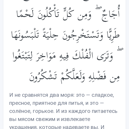
أُجَاجٌ ۖ وَمِن كُلٍّ تَأْكُلُونَ لَحْمًا
طَرِيًّا وَتَسْتَخْرِجُونَ حِلْيَةً تَلْبَسُونَهَا
ۖ وَتَرَى الْفُلْكَ فِيهِ مَوَاخِرَ لِتَبْتَغُوا
مِن فَضْلِهِ وَلَعَلَّكُمْ تَشْكُرُونَ
И не сравнятся два моря: это — сладкое,
пресное, приятное для питья, и это —
солёное, горькое. И из каждого питаетесь
вы мясом свежим и извлекаете
украшения, которые надеваете вы. И