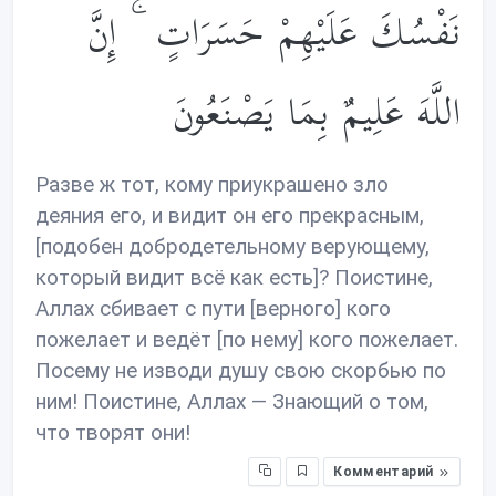
نَفْسُكَ عَلَيْهِمْ حَسَرَاتٍ ۚ إِنَّ
اللَّهَ عَلِيمٌ بِمَا يَصْنَعُونَ
Разве ж тот, кому приукрашено зло
деяния его, и видит он его прекрасным,
[подобен добродетельному верующему,
который видит всё как есть]? Поистине,
Аллах сбивает с пути [верного] кого
пожелает и ведёт [по нему] кого пожелает.
Посему не изводи душу свою скорбью по
ним! Поистине, Аллах — Знающий о том,
что творят они!
Комментарий