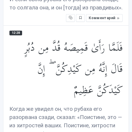
то солгала она, и он [тогда] из правдивых».
Комментарий
12:28
فَلَمَّا رَأَىٰ قَمِيصَهُ قُدَّ مِن دُبُرٍ
قَالَ إِنَّهُ مِن كَيْدِكُنَّ ۖ إِنَّ
كَيْدَكُنَّ عَظِيمٌ
Когда же увидел он, что рубаха его
разорвана сзади, сказал: «Поистине, это —
из хитростей ваших. Поистине, хитрости