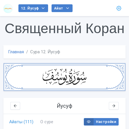
12. Йусуф
Айат
Священный Коран
Главная
Сура 12. Йусуф
Йусуф
Айаты (111)
О суре
Настройки