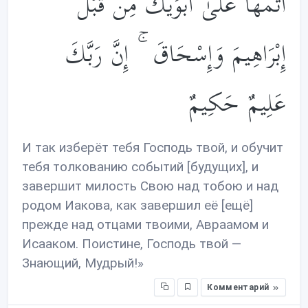
أَتَمَّهَا عَلَىٰ أَبَوَيْكَ مِن قَبْلُ
إِبْرَاهِيمَ وَإِسْحَاقَ ۚ إِنَّ رَبَّكَ
عَلِيمٌ حَكِيمٌ
И так изберёт тебя Господь твой, и обучит
тебя толкованию событий [будущих], и
завершит милость Свою над тобою и над
родом Иакова, как завершил её [ещё]
прежде над отцами твоими, Авраамом и
Исааком. Поистине, Господь твой —
Знающий, Мудрый!»
Комментарий