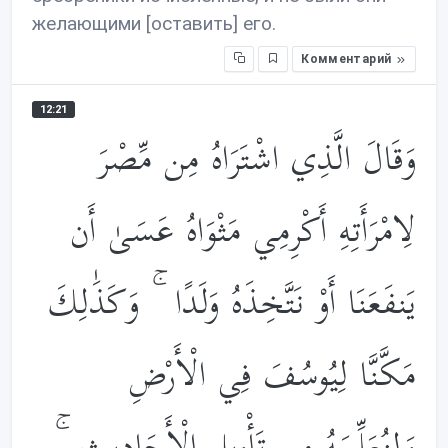
желающими [оставить] его.
Комментарий
12:21
وَقَالَ الَّذِي اشْتَرَاهُ مِن مِّصْرَ
لِامْرَأَتِهِ أَكْرِمِي مَثْوَاهُ عَسَىٰ أَن
يَنفَعَنَا أَوْ نَتَّخِذَهُ وَلَدًا ۚ وَكَذَ‌ٰلِكَ
مَكَّنَّا لِيُوسُفَ فِي الْأَرْضِ