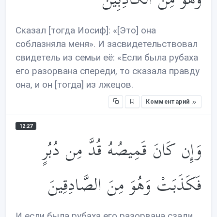
Сказал [тогда Иосиф]: «[Это] она
соблазняла меня». И засвидетельствовал
свидетель из семьи её: «Если была рубаха
его разорвана спереди, то сказала правду
она, и он [тогда] из лжецов.
Комментарий
12:27
وَإِن كَانَ قَمِيصُهُ قُدَّ مِن دُبُرٍ
فَكَذَبَتْ وَهُوَ مِنَ الصَّادِقِينَ
И если была рубаха его разорвана сзади,