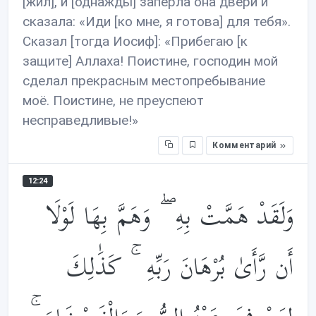
[жил], и [однажды] заперла она двери и
сказала: «Иди [ко мне, я готова] для тебя».
Сказал [тогда Иосиф]: «Прибегаю [к
защите] Аллаха! Поистине, господин мой
сделал прекрасным местопребывание
моё. Поистине, не преуспеют
несправедливые!»
Комментарий
12:24
وَلَقَدْ هَمَّتْ بِهِ ۖ وَهَمَّ بِهَا لَوْلَا
أَن رَّأَىٰ بُرْهَانَ رَبِّهِ ۚ كَذَ‌ٰلِكَ