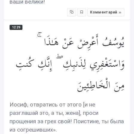
ваши велики!
Комментарий
12:29
يُوسُفُ أَعْرِضْ عَنْ هَـٰذَا ۚ
وَاسْتَغْفِرِي لِذَنبِكِ ۖ إِنَّكِ كُنتِ
مِنَ الْخَاطِئِينَ
Иосиф, отвратись от этого [и не
разглашай это, а ты, жена], проси
прощения за грех свой! Поистине, ты была
из согрешивших».