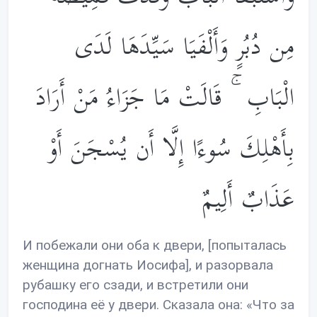
مِن دُبُرٍ وَأَلْفَيَا سَيِّدَهَا لَدَى
الْبَابِ ۚ قَالَتْ مَا جَزَاءُ مَنْ أَرَادَ
بِأَهْلِكَ سُوءًا إِلَّا أَن يُسْجَنَ أَوْ
عَذَابٌ أَلِيمٌ
И побежали они оба к двери, [попыталась
женщина догнать Иосифа], и разорвала
рубашку его сзади, и встретили они
господина её у двери. Сказала она: «Что за