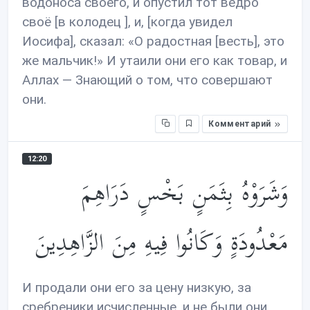
водоноса своего, и опустил тот ведро
своё [в колодец ], и, [когда увидел
Иосифа], сказал: «О радостная [весть], это
же мальчик!» И утаили они его как товар, и
Аллах — Знающий о том, что совершают
они.
Комментарий
12:20
وَشَرَوْهُ بِثَمَنٍ بَخْسٍ دَرَاهِمَ
مَعْدُودَةٍ وَكَانُوا فِيهِ مِنَ الزَّاهِدِينَ
И продали они его за цену низкую, за
сребреники исчисленные, и не были они