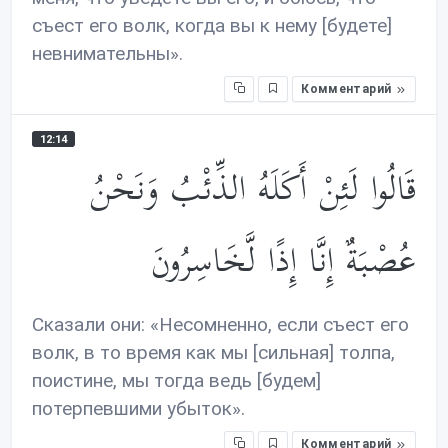
съест его волк, когда вы к нему [будете]
невнимательны».
Комментарий
12:14
قَالُوا لَئِنْ أَكَلَهُ الذِّئْبُ وَنَحْنُ
عُصْبَةٌ إِنَّا إِذًا لَّخَاسِرُونَ
Сказали они: «Несомненно, если съест его
волк, в то время как мы [сильная] толпа,
поистине, мы тогда ведь [будем]
потерпевшими убыток».
Комментарий