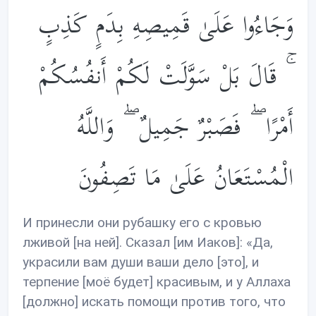
وَجَاءُوا عَلَىٰ قَمِيصِهِ بِدَمٍ كَذِبٍ
ۚ قَالَ بَلْ سَوَّلَتْ لَكُمْ أَنفُسُكُمْ
أَمْرًا ۖ فَصَبْرٌ جَمِيلٌ ۖ وَاللَّهُ
الْمُسْتَعَانُ عَلَىٰ مَا تَصِفُونَ
И принесли они рубашку его с кровью
лживой [на ней]. Сказал [им Иаков]: «Да,
украсили вам души ваши дело [это], и
терпение [моё будет] красивым, и у Аллаха
[должно] искать помощи против того, что