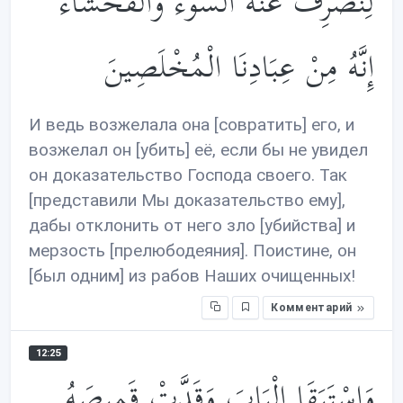
لِنَصْرِفَ عَنْهُ السُّوءَ وَالْفَحْشَاءَ ۚ
إِنَّهُ مِنْ عِبَادِنَا الْمُخْلَصِينَ
И ведь возжелала она [совратить] его, и
возжелал он [убить] её, если бы не увидел
он доказательство Господа своего. Так
[представили Мы доказательство ему],
дабы отклонить от него зло [убийства] и
мерзость [прелюбодеяния]. Поистине, он
[был одним] из рабов Наших очищенных!
Комментарий
12:25
وَاسْتَبَقَا الْبَابَ وَقَدَّتْ قَمِيصَهُ