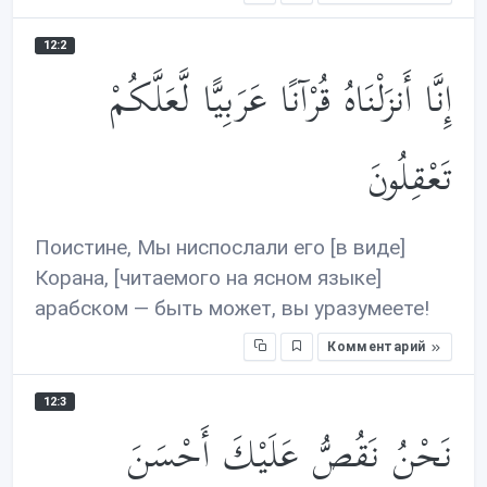
12:2
إِنَّا أَنزَلْنَاهُ قُرْآنًا عَرَبِيًّا لَّعَلَّكُمْ
تَعْقِلُونَ
Поистине, Мы ниспослали его [в виде]
Корана, [читаемого на ясном языке]
арабском — быть может, вы уразумеете!
Комментарий
12:3
نَحْنُ نَقُصُّ عَلَيْكَ أَحْسَنَ