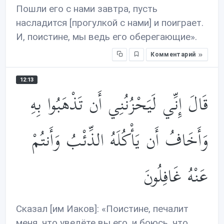
Пошли его с нами завтра, пусть
насладится [прогулкой с нами] и поиграет.
И, поистине, мы ведь его оберегающие».
Комментарий
12:13
قَالَ إِنِّي لَيَحْزُنُنِي أَن تَذْهَبُوا بِهِ
وَأَخَافُ أَن يَأْكُلَهُ الذِّئْبُ وَأَنتُمْ
عَنْهُ غَافِلُونَ
Сказал [им Иаков]: «Поистине, печалит
меня, что уведёте вы его, и боюсь, что