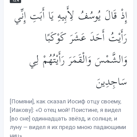
12:4
إِذْ قَالَ يُوسُفُ لِأَبِيهِ يَا أَبَتِ إِنِّي
رَأَيْتُ أَحَدَ عَشَرَ كَوْكَبًا
وَالشَّمْسَ وَالْقَمَرَ رَأَيْتُهُمْ لِي
سَاجِدِينَ
[Помяни], как сказал Иосиф отцу своему,
[Иакову]: «О отец мой! Поистине, я видел
[во сне] одиннадцать звёзд, и солнце, и
луну — видел я их предо мною падающими
ниц».