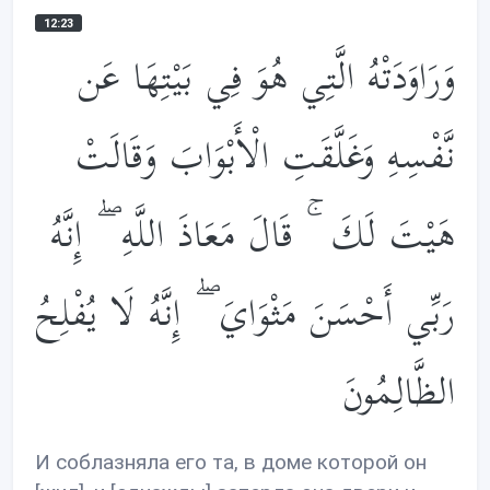
12:23
وَرَاوَدَتْهُ الَّتِي هُوَ فِي بَيْتِهَا عَن
نَّفْسِهِ وَغَلَّقَتِ الْأَبْوَابَ وَقَالَتْ
هَيْتَ لَكَ ۚ قَالَ مَعَاذَ اللَّهِ ۖ إِنَّهُ
رَبِّي أَحْسَنَ مَثْوَايَ ۖ إِنَّهُ لَا يُفْلِحُ
الظَّالِمُونَ
И соблазняла его та, в доме которой он