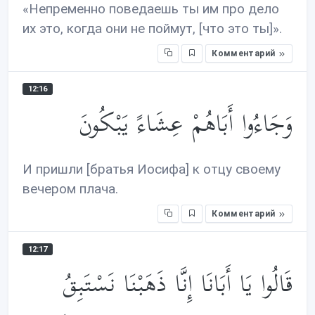
«Непременно поведаешь ты им про дело
их это, когда они не поймут, [что это ты]».
Комментарий
12:16
وَجَاءُوا أَبَاهُمْ عِشَاءً يَبْكُونَ
И пришли [братья Иосифа] к отцу своему
вечером плача.
Комментарий
12:17
قَالُوا يَا أَبَانَا إِنَّا ذَهَبْنَا نَسْتَبِقُ