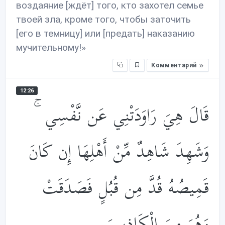
воздаяние [ждёт] того, кто захотел семье
твоей зла, кроме того, чтобы заточить
[его в темницу] или [предать] наказанию
мучительному!»
Комментарий
12:26
قَالَ هِيَ رَاوَدَتْنِي عَن نَّفْسِي ۚ
وَشَهِدَ شَاهِدٌ مِّنْ أَهْلِهَا إِن كَانَ
قَمِيصُهُ قُدَّ مِن قُبُلٍ فَصَدَقَتْ
وَهُوَ مِنَ الْكَاذِبِينَ