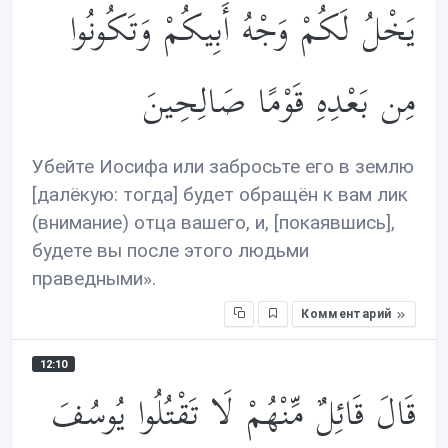
يَخْلُ لَكُمْ وَجْهُ أَبِيكُمْ وَتَكُونُوا
مِن بَعْدِهِ قَوْمًا صَالِحِينَ
Убейте Иосифа или забросьте его в землю
[далёкую: тогда] будет обращён к вам лик
(внимание) отца вашего, и, [покаявшись],
будете вы после этого людьми
праведными».
Комментарий
12:10
قَالَ قَائِلٌ مِّنْهُمْ لَا تَقْتُلُوا يُوسُفَ