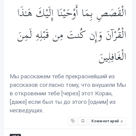
الْقَصَصِ بِمَا أَوْحَيْنَا إِلَيْكَ هَـٰذَا
الْقُرْآنَ وَإِن كُنتَ مِن قَبْلِهِ لَمِنَ
الْغَافِلِينَ
Мы расскажем тебе прекраснейший из
рассказов согласно тому, что внушили Мы
в откровении тебе [через] этот Коран,
[даже] если был ты до этого [одним] из
несведущих.
Комментарий