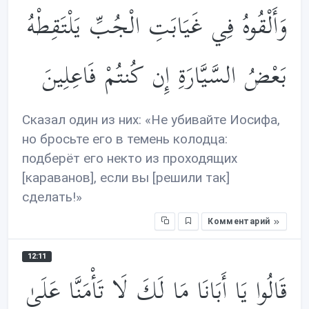
وَأَلْقُوهُ فِي غَيَابَتِ الْجُبِّ يَلْتَقِطْهُ
بَعْضُ السَّيَّارَةِ إِن كُنتُمْ فَاعِلِينَ
Сказал один из них: «Не убивайте Иосифа,
но бросьте его в темень колодца:
подберёт его некто из проходящих
[караванов], если вы [решили так]
сделать!»
Комментарий
12:11
قَالُوا يَا أَبَانَا مَا لَكَ لَا تَأْمَنَّا عَلَىٰ