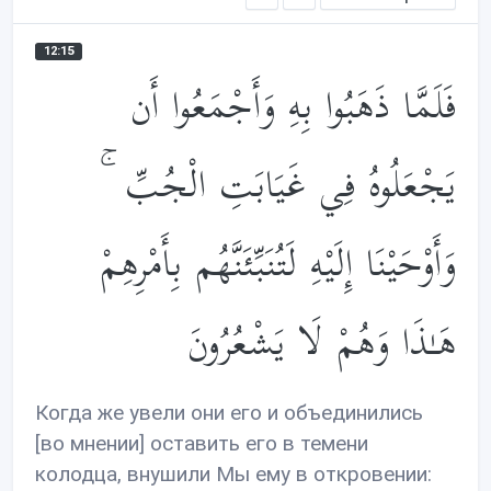
12:15
فَلَمَّا ذَهَبُوا بِهِ وَأَجْمَعُوا أَن
يَجْعَلُوهُ فِي غَيَابَتِ الْجُبِّ ۚ
وَأَوْحَيْنَا إِلَيْهِ لَتُنَبِّئَنَّهُم بِأَمْرِهِمْ
هَـٰذَا وَهُمْ لَا يَشْعُرُونَ
Когда же увели они его и объединились
[во мнении] оставить его в темени
колодца, внушили Мы ему в откровении: