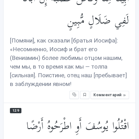
لَفِي ضَلَالٍ مُّبِينٍ
[Помяни], как сказали [братья Иосифа]:
«Несомненно, Иосиф и брат его
(Вениамин) более любимы отцом нашим,
чем мы, в то время как мы — толпа
[сильная]. Поистине, отец наш [пребывает]
в заблуждении явном!
Комментарий
12:9
اقْتُلُوا يُوسُفَ أَوِ اطْرَحُوهُ أَرْضًا