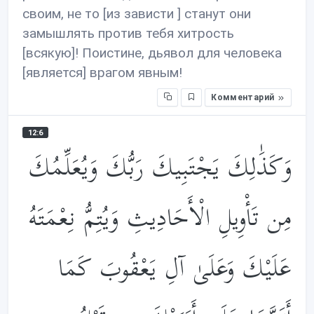
своим, не то [из зависти ] станут они
замышлять против тебя хитрость
[всякую]! Поистине, дьявол для человека
[является] врагом явным!
Комментарий
12:6
وَكَذَ‌ٰلِكَ يَجْتَبِيكَ رَبُّكَ وَيُعَلِّمُكَ
مِن تَأْوِيلِ الْأَحَادِيثِ وَيُتِمُّ نِعْمَتَهُ
عَلَيْكَ وَعَلَىٰ آلِ يَعْقُوبَ كَمَا