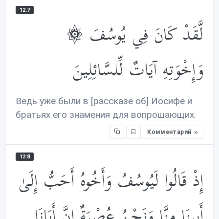
12:7
۞ لَّقَدْ كَانَ فِي يُوسُفَ
وَإِخْوَتِهِ آيَاتٌ لِّلسَّائِلِينَ
Ведь уже были в [рассказе об] Иосифе и
братьях его знамения для вопрошающих.
Комментарий
12:8
إِذْ قَالُوا لَيُوسُفُ وَأَخُوهُ أَحَبُّ إِلَىٰ
أَبِينَا مِنَّا وَنَحْنُ عُصْبَةٌ إِنَّ أَبَانَا