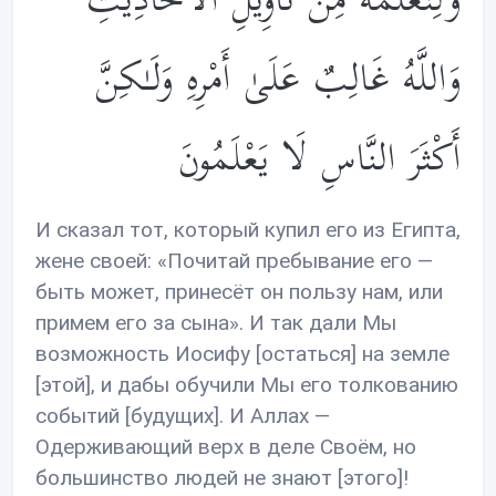
وَلِنُعَلِّمَهُ مِن تَأْوِيلِ الْأَحَادِيثِ ۚ
وَاللَّهُ غَالِبٌ عَلَىٰ أَمْرِهِ وَلَـٰكِنَّ
أَكْثَرَ النَّاسِ لَا يَعْلَمُونَ
И сказал тот, который купил его из Египта,
жене своей: «Почитай пребывание его —
быть может, принесёт он пользу нам, или
примем его за сына». И так дали Мы
возможность Иосифу [остаться] на земле
[этой], и дабы обучили Мы его толкованию
событий [будущих]. И Аллах —
Одерживающий верх в деле Своём, но
большинство людей не знают [этого]!