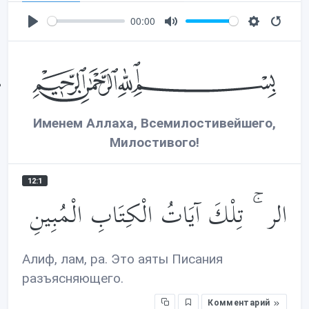
00:00
P
M
S
l
u
e
a
t
t
y
e
t
i
Именем Аллаха, Всемилостивейшего,
n
g
Милостивого!
s
12:1
الر ۚ تِلْكَ آيَاتُ الْكِتَابِ الْمُبِينِ
Алиф, лам, ра. Это аяты Писания
разъясняющего.
Комментарий