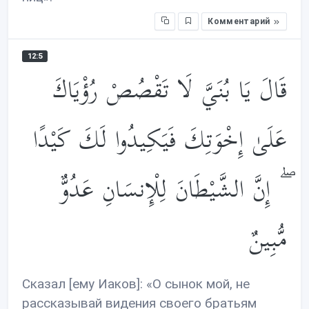
Комментарий
12:5
قَالَ يَا بُنَيَّ لَا تَقْصُصْ رُؤْيَاكَ
عَلَىٰ إِخْوَتِكَ فَيَكِيدُوا لَكَ كَيْدًا
ۖ إِنَّ الشَّيْطَانَ لِلْإِنسَانِ عَدُوٌّ
مُّبِينٌ
Сказал [ему Иаков]: «О сынок мой, не
рассказывай видения своего братьям