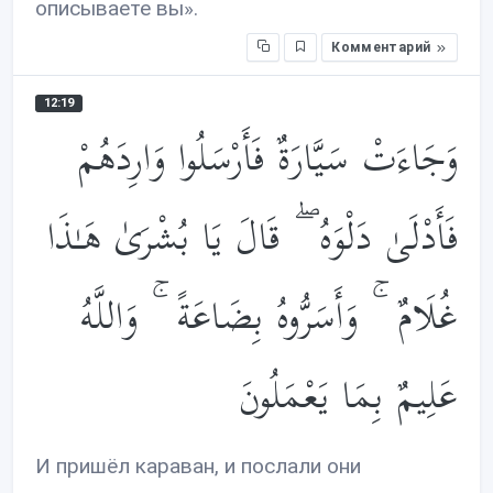
описываете вы».
Комментарий
12:19
وَجَاءَتْ سَيَّارَةٌ فَأَرْسَلُوا وَارِدَهُمْ
فَأَدْلَىٰ دَلْوَهُ ۖ قَالَ يَا بُشْرَىٰ هَـٰذَا
غُلَامٌ ۚ وَأَسَرُّوهُ بِضَاعَةً ۚ وَاللَّهُ
عَلِيمٌ بِمَا يَعْمَلُونَ
И пришёл караван, и послали они