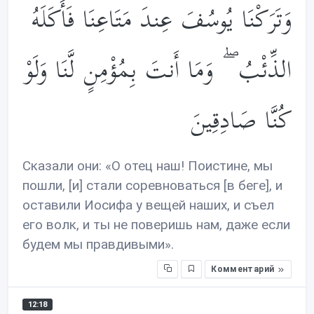
وَتَرَكْنَا يُوسُفَ عِندَ مَتَاعِنَا فَأَكَلَهُ
الذِّئْبُ ۖ وَمَا أَنتَ بِمُؤْمِنٍ لَّنَا وَلَوْ
كُنَّا صَادِقِينَ
Сказали они: «О отец наш! Поистине, мы
пошли, [и] стали соревноваться [в беге], и
оставили Иосифа у вещей наших, и съел
его волк, и ты не поверишь нам, даже если
будем мы правдивыми».
Комментарий
12:18