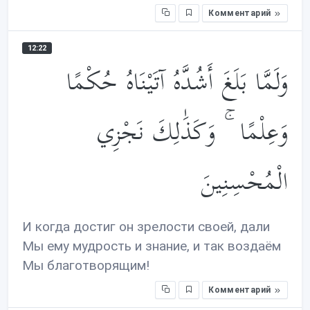
Комментарий
12:22
وَلَمَّا بَلَغَ أَشُدَّهُ آتَيْنَاهُ حُكْمًا
وَعِلْمًا ۚ وَكَذَ‌ٰلِكَ نَجْزِي
الْمُحْسِنِينَ
И когда достиг он зрелости своей, дали
Мы ему мудрость и знание, и так воздаём
Мы благотворящим!
Комментарий